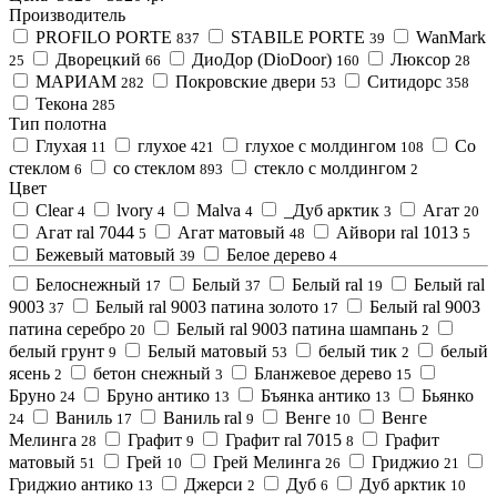
Производитель
PROFILO PORTE
STABILE PORTE
WanMark
837
39
Дворецкий
ДиоДор (DioDoor)
Люксор
25
66
160
28
МАРИАМ
Покровские двери
Ситидорс
282
53
358
Текона
285
Тип полотна
Глухая
глухое
глухое с молдингом
Со
11
421
108
стеклом
со стеклом
стекло с молдингом
6
893
2
Цвет
Clear
lvory
Malva
_Дуб арктик
Агат
4
4
4
3
20
Агат ral 7044
Агат матовый
Айвори ral 1013
5
48
5
Бежевый матовый
Белое дерево
39
4
Белоснежный
Белый
Белый ral
Белый ral
17
37
19
9003
Белый ral 9003 патина золото
Белый ral 9003
37
17
патина серебро
Белый ral 9003 патина шампань
20
2
белый грунт
Белый матовый
белый тик
белый
9
53
2
ясень
бетон снежный
Бланжевое дерево
2
3
15
Бруно
Бруно антико
Бъянка антико
Бьянко
24
13
13
Ваниль
Ваниль ral
Венге
Венге
24
17
9
10
Мелинга
Графит
Графит ral 7015
Графит
28
9
8
матовый
Грей
Грей Мелинга
Гриджио
51
10
26
21
Гриджио антико
Джерси
Дуб
Дуб арктик
13
2
6
10