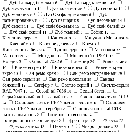
Дуб Гарвард бежевый
Дуб Гарвард кремовый
6
6
Дуб жемчужный
Дуб золотистый
Дуб корица
14
8
14
Дуб молочный
Дуб Оксфорд темный
Дуб
8
6
патинированный
Дуб пацифик
Дуб песочный
2
9
14
Дуб седой
Дуб скай бежевый
Дуб скай белый
14
15
20
Дуб скай серый
Дуб темный
Зефир
11
8
12
Каменное дерево
Капучино
Капучино Мелинга
15
15
26
Клен айс
Красное дерево
Крем
3
2
3
Лиственница белая
Лунное дерево
Магнолия
4
3
32
Манхэттен
Миндаль
Молочный ral 9010
23
12
18
Нордик
Олива ral 7032
Пломбир
Ривьера айс
3
6
20
Ривьера грей
Ривьера крем
Ривьера крен-
10
10
10
экрю
Сан-ремо крем
Сан-ремо натуральный
10
29
29
Сан-ремо серый
Сан-ремо шоколад
Сандал
29
29
бежевый
Сапфир
Светло серый
Светло-серый
12
7
1
RAL 7047
Серый ral 7036
Серый бетон
10
10
11
Серый матовый
серый тик
Слоновая кость ral 1013
39
2
Слоновая кость ral 1013 патина золото
Слоновая
24
18
кость ral 1013 патина серебро
Слоновая кость ral 1013
2
патина шампань
Тонированная сосна
2
4
Тонированный черный дуб
френч грей
Фреско
2
2
23
Фреско антико
Цементо
Чиаро гриджио
13
2
23