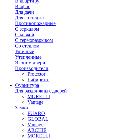
В квартиру
В офис
Для дачи
Для коттеджа
Противопожарные
С зеркалом
С ковкой
С терморазрывом
Со стеклом
Уличные
Утепленные
Эконом двери
Производители
Protector
Лабиринт
Фурнитура
Для раздвижных дверей
MORELLI
Vantage
Замки
FUARO
GLOBAL
Vantage
ARCHIE
MORELLI