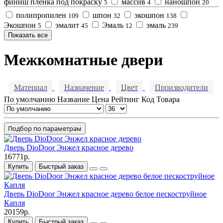
финиш пленка под покраску
массив
наношпон
5
4
20
полипропилен
шпон
экошпон
109
32
138
Экошпон
эмалит
Эмаль
эмаль
5
45
12
239
Показать все
Межкомнатные двери
Материал
Назначение
Цвет
Производители
По умолчанию
Название
Цена
Рейтинг
Код Товара
Подбор по параметрам
Дверь DioDoor Энжел красное дерево
16771р.
Купить
Быстрый заказ
Дверь DioDoor Энжел красное дерево белое пескоструйное
Капля
20159р.
Купить
Быстрый заказ