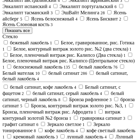
Эвкалипт австралийский
Эвкалипт африканский
4
3
Эвкалипт испанский
Эвкалипт португальский
4
6
Эвкалипт тасманский
ЭшВайт Мелинга
Ясень
3
28
айсберг
Ясень белоснежный
Ясень Бисквит
5
4
2
Ясень Слоновая кость
3
Показать все
Стекло
бежевый лакобель
Белое, гравированное, рис. Готика
1
Белое, контурный витраж золото рис. №2 (два стекла)
1
1
Белое, пленочный витраж рис. Калипсо (Два стекла)
1
Белое, пленочный витраж рис. Калипсо (Центральное стекло)
белоснежный лакобель
белый лакобель
1
135
76
Белый мателак
белый сатинат
белый сатинат,
10
286
белый лакобель
4
белый сатинат, кофе лакобель
Белый сатинат, с
4
фацетом
белый сатинат, серый лакобель
белый
2
4
сатинат, черный лакобель
Бронза рифленное
бронза
8
3
сатинат
Бронза, контурный витраж золото рис. №3,
5
1
Бронза, пленочный витраж рис. Афродита
витраж
1
контурный золотой №2 бронза
гравировка сатинат
1
3
графит сатинат
Зеркало светлое
Зеркало
6
1
тонированное
кофе лакобель
кофе светлый лакобель
8
4
кремовый лакобель
лунный лакобель
Лунный
1
3
4