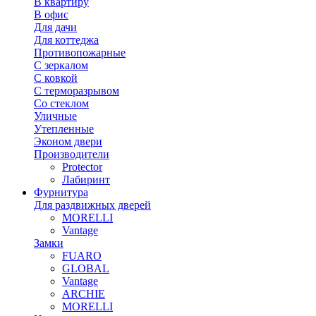
В квартиру
В офис
Для дачи
Для коттеджа
Противопожарные
С зеркалом
С ковкой
С терморазрывом
Со стеклом
Уличные
Утепленные
Эконом двери
Производители
Protector
Лабиринт
Фурнитура
Для раздвижных дверей
MORELLI
Vantage
Замки
FUARO
GLOBAL
Vantage
ARCHIE
MORELLI