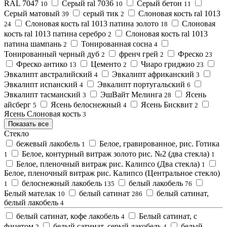
RAL 7047
Серый ral 7036
Серый бетон
10
10
11
Серый матовый
серый тик
Слоновая кость ral 1013
39
2
Слоновая кость ral 1013 патина золото
Слоновая
24
18
кость ral 1013 патина серебро
Слоновая кость ral 1013
2
патина шампань
Тонированная сосна
2
4
Тонированный черный дуб
френч грей
Фреско
2
2
23
Фреско антико
Цементо
Чиаро гриджио
13
2
23
Эвкалипт австралийский
Эвкалипт африканский
4
3
Эвкалипт испанский
Эвкалипт португальский
4
6
Эвкалипт тасманский
ЭшВайт Мелинга
Ясень
3
28
айсберг
Ясень белоснежный
Ясень Бисквит
5
4
2
Ясень Слоновая кость
3
Показать все
Стекло
бежевый лакобель
Белое, гравированное, рис. Готика
1
Белое, контурный витраж золото рис. №2 (два стекла)
1
1
Белое, пленочный витраж рис. Калипсо (Два стекла)
1
Белое, пленочный витраж рис. Калипсо (Центральное стекло)
белоснежный лакобель
белый лакобель
1
135
76
Белый мателак
белый сатинат
белый сатинат,
10
286
белый лакобель
4
белый сатинат, кофе лакобель
Белый сатинат, с
4
фацетом
белый сатинат, серый лакобель
белый
2
4