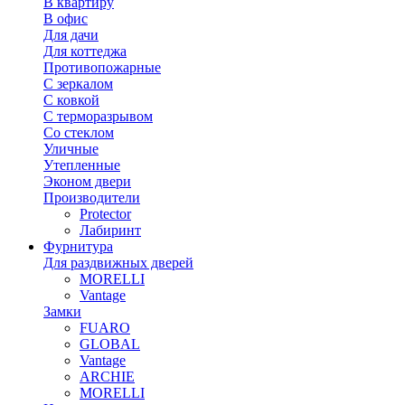
В квартиру
В офис
Для дачи
Для коттеджа
Противопожарные
С зеркалом
С ковкой
С терморазрывом
Со стеклом
Уличные
Утепленные
Эконом двери
Производители
Protector
Лабиринт
Фурнитура
Для раздвижных дверей
MORELLI
Vantage
Замки
FUARO
GLOBAL
Vantage
ARCHIE
MORELLI