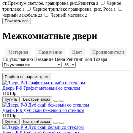
ст.Премиум светлое, гравировка рис.Решетка
Черное
2
триплекс
Черное триплекс гравировка, рис. Роса
1
1
черный лакобель
Черный мателак
23
2
Показать все
Межкомнатные двери
Материал
Назначение
Цвет
Производители
По умолчанию
Название
Цена
Рейтинг
Код Товара
Подбор по параметрам
Дверь P-9 Графит матовый со стеклом
11010р.
Купить
Быстрый заказ
Дверь P-9 Дуб скай бежевый со стеклом
11010р.
Купить
Быстрый заказ
Дверь P-9 Дуб скай белый со стеклом