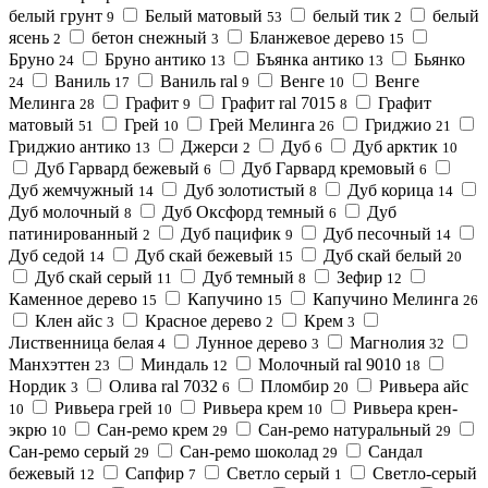
белый грунт
Белый матовый
белый тик
белый
9
53
2
ясень
бетон снежный
Бланжевое дерево
2
3
15
Бруно
Бруно антико
Бъянка антико
Бьянко
24
13
13
Ваниль
Ваниль ral
Венге
Венге
24
17
9
10
Мелинга
Графит
Графит ral 7015
Графит
28
9
8
матовый
Грей
Грей Мелинга
Гриджио
51
10
26
21
Гриджио антико
Джерси
Дуб
Дуб арктик
13
2
6
10
Дуб Гарвард бежевый
Дуб Гарвард кремовый
6
6
Дуб жемчужный
Дуб золотистый
Дуб корица
14
8
14
Дуб молочный
Дуб Оксфорд темный
Дуб
8
6
патинированный
Дуб пацифик
Дуб песочный
2
9
14
Дуб седой
Дуб скай бежевый
Дуб скай белый
14
15
20
Дуб скай серый
Дуб темный
Зефир
11
8
12
Каменное дерево
Капучино
Капучино Мелинга
15
15
26
Клен айс
Красное дерево
Крем
3
2
3
Лиственница белая
Лунное дерево
Магнолия
4
3
32
Манхэттен
Миндаль
Молочный ral 9010
23
12
18
Нордик
Олива ral 7032
Пломбир
Ривьера айс
3
6
20
Ривьера грей
Ривьера крем
Ривьера крен-
10
10
10
экрю
Сан-ремо крем
Сан-ремо натуральный
10
29
29
Сан-ремо серый
Сан-ремо шоколад
Сандал
29
29
бежевый
Сапфир
Светло серый
Светло-серый
12
7
1