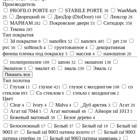
Производитель
PROFILO PORTE
STABILE PORTE
WanMark
837
39
Дворецкий
ДиоДор (DioDoor)
Люксор
25
66
160
28
МАРИАМ
Покровские двери
Ситидорс
282
53
358
Текона
285
Тип покрытия
3d покрытие
nanoflex
nanotex
pet
9
52
485
230
pvc
softtouch
грунтованное
декоративная
56
4
4
финиш пленка под покраску
массив
наношпон
5
4
20
полипропилен
шпон
экошпон
109
32
138
Экошпон
эмалит
эмаль
Эмаль
5
45
239
12
Показать все
Тип полотна
Глухая
глухое
глухое с молдингом
со
11
421
108
стеклом
Со стеклом
стекло с молдингом
893
6
2
Цвет
Clear
lvory
Malva
_Дуб арктик
Агат
4
4
4
3
20
Агат ral 7044
Агат матовый
Айвори ral 1013
5
48
5
Бежевый матовый
Белое дерево
39
4
Белоснежный
Белый
Белый ral
Белый ral
17
37
19
9003
Белый ral 9003 патина золото
Белый ral 9003
37
17
патина серебро
Белый ral 9003 патина шампань
20
2