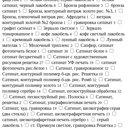
сатинат, черный лакобель
Бронза рифленное
бронза
8
3
сатинат
Бронза, контурный витраж золото рис. №3,
5
1
Бронза, пленочный витраж рис. Афродита
витраж
1
контурный золотой №2 бронза
гравировка сатинат
1
3
графит сатинат
Зеркало светлое
Зеркало
6
1
тонированное
кофе лакобель
кофе светлый лакобель
8
4
кремовый лакобель
лунный лакобель
Лунный
1
3
4
мателак
Молочный триплекс
Сапфир, сатинат
3
2
фотопечать белое
сатинат
Сатинат белое
1
38
6
сатинат бесцветный
Сатинат с художественным
1
рисунком решетка
сатинат УФ печать
сатинат
27
19
фотопечать рис.белое
Сатинат, гравированное
1
32
Сатинат, контурный полимер б-цв. рис. Решетка
10
Сатинат, контурный полимер б-цв. рис. Ромб
Сатинат,
32
контурный полимер золото
Сатинат, контурный
14
полимер серебро
Сатинат, пескоструйная обработка
14
32
Сатинат, пескоструйный рис. Полоска
Сатинат,
4
решетка
Сатинат, ультрафиолетовая печать
2
20
Сатинат, худ. гравировка
Сатинат, шелкография серая
19
(два стекла)
Сатинат, шелкотрафаретная печать
2
13
сатинат, шелкотрафаретная печать серебро
серый
1
лакобель
ст. Премиум светлое, гравировка Решетка
5
2