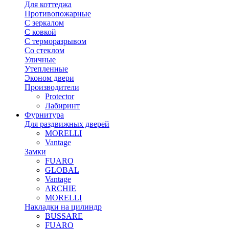
Для коттеджа
Противопожарные
С зеркалом
С ковкой
С терморазрывом
Со стеклом
Уличные
Утепленные
Эконом двери
Производители
Protector
Лабиринт
Фурнитура
Для раздвижных дверей
MORELLI
Vantage
Замки
FUARO
GLOBAL
Vantage
ARCHIE
MORELLI
Накладки на цилиндр
BUSSARE
FUARO