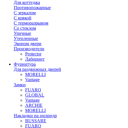
Для коттеджа
Противопожарные
С зеркалом
С ковкой
С терморазрывом
Со стеклом
Уличные
Утепленные
Эконом двери
Производители
Protector
Лабиринт
Фурнитура
Для раздвижных дверей
MORELLI
Vantage
Замки
FUARO
GLOBAL
Vantage
ARCHIE
MORELLI
Накладки на цилиндр
BUSSARE
FUARO