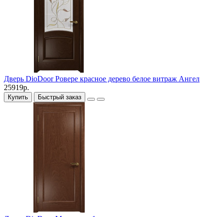
Дверь DioDoor Ровере красное дерево белое витраж Ангел
25919р.
Купить
Быстрый заказ