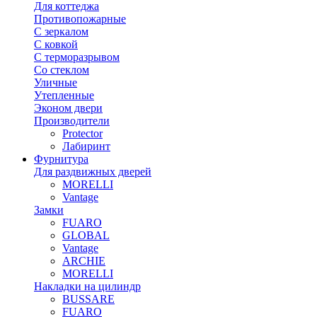
Для коттеджа
Противопожарные
С зеркалом
С ковкой
С терморазрывом
Со стеклом
Уличные
Утепленные
Эконом двери
Производители
Protector
Лабиринт
Фурнитура
Для раздвижных дверей
MORELLI
Vantage
Замки
FUARO
GLOBAL
Vantage
ARCHIE
MORELLI
Накладки на цилиндр
BUSSARE
FUARO