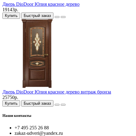
Дверь DioDoor Юлия красное дерево
19143р.
Купить
Быстрый заказ
Дверь DioDoor Юлия красное дерево витраж бронза
25750р.
Купить
Быстрый заказ
Наши контакты
+7 495 255 26 88
zakaz-udveri@yandex.ru