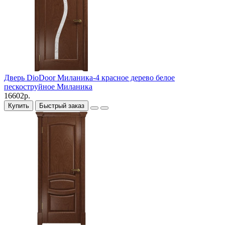
Дверь DioDoor Миланика-4 красное дерево белое
пескоструйное Миланика
16602р.
Купить
Быстрый заказ