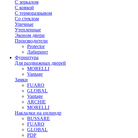
С зеркалом
С ковкой
С терморазрывом
Со стеклом
Уличные
Утепленные
Эконом двери
Производители
Protector
Лабиринт
Фурнитура
Для раздвижных дверей
MORELLI
Vantage
Замки
FUARO
GLOBAL
Vantage
ARCHIE
MORELLI
Накладки на цилиндр
BUSSARE
FUARO
GLOBAL
PDP