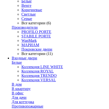
Белые
Венге
Коричневые
Светлые
Серые
Все категории (6)
Производители
PROFILO PORTE
STABILE PORTE
WanMark
МАРИАМ
Покровские двери
Все категории (11)
Входные двери
Белые
Коллекция LINE WHITE
Коллекция ROYAL
Коллекция TRENDO
Коллекция VERSAL
В дом
В квартиру
В офис
Для дачи
Для коттеджа
Противопожарные