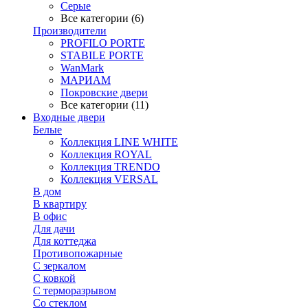
Серые
Все категории (6)
Производители
PROFILO PORTE
STABILE PORTE
WanMark
МАРИАМ
Покровские двери
Все категории (11)
Входные двери
Белые
Коллекция LINE WHITE
Коллекция ROYAL
Коллекция TRENDO
Коллекция VERSAL
В дом
В квартиру
В офис
Для дачи
Для коттеджа
Противопожарные
С зеркалом
С ковкой
С терморазрывом
Со стеклом