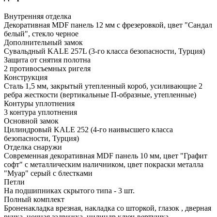
Внутренняя отделка
Декоративная MDF панель 12 мм с фрезеровкой, цвет "Сандал
белый", стекло черное
Дополнительный замок
Сувальдный KALE 257L (3-го класса безопасности, Турция)
Защита от снятия полотна
2 противосъемных ригеля
Конструкция
Сталь 1,5 мм, закрытый утепленный короб, усиливающие 2
ребра жесткости (вертикальные П-образные, утепленные)
Контуры уплотнения
3 контура уплотнения
Основной замок
Цилиндровый KALE 252 (4-го наивысшего класса
безопасности, Турция)
Отделка снаружи
Современная декоративная MDF панель 10 мм, цвет "Графит
софт" с металлическим наличником, цвет покраски металла
"Муар" серый с блестками
Петли
На подшипниках скрытого типа - 3 шт.
Полный комплект
Броненакладка врезная, накладка со шторкой, глазок , дверная
ручка, ночная задвижка, цилиндр ключ-вертушка