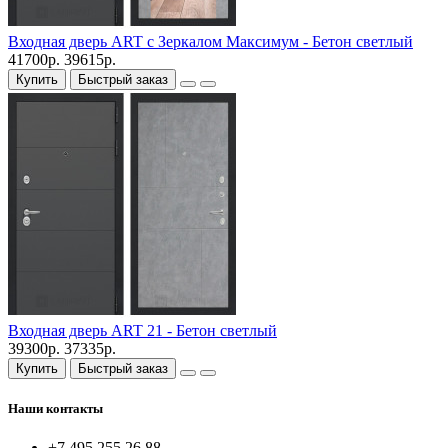
Входная дверь ART с Зеркалом Максимум - Бетон светлый
41700р.
39615р.
Купить
Быстрый заказ
Входная дверь ART 21 - Бетон светлый
39300р.
37335р.
Купить
Быстрый заказ
Наши контакты
+7 495 255 26 88