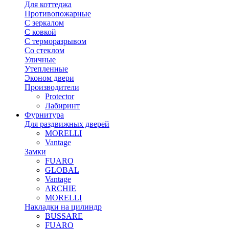
Для коттеджа
Противопожарные
С зеркалом
С ковкой
С терморазрывом
Со стеклом
Уличные
Утепленные
Эконом двери
Производители
Protector
Лабиринт
Фурнитура
Для раздвижных дверей
MORELLI
Vantage
Замки
FUARO
GLOBAL
Vantage
ARCHIE
MORELLI
Накладки на цилиндр
BUSSARE
FUARO