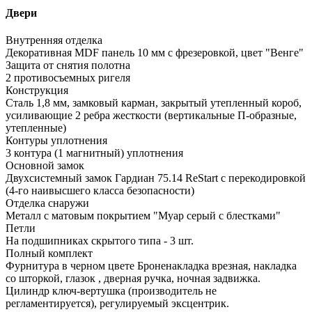
Двери
Внутренняя отделка
Декоративная MDF панель 10 мм с фрезеровкой, цвет "Венге"
Защита от снятия полотна
2 противосъемных ригеля
Конструкция
Сталь 1,8 мм, замковый карман, закрытый утепленный короб,
усиливающие 2 ребра жесткости (вертикальные П-образные,
утепленные)
Контуры уплотнения
3 контура (1 магнитный) уплотнения
Основной замок
Двухсистемный замок Гардиан 75.14 ReStart с перекодировкой
(4-го наивысшего класса безопасности)
Отделка снаружи
Металл с матовым покрытием "Муар серый с блестками"
Петли
На подшипниках скрытого типа - 3 шт.
Полный комплект
Фурнитура в черном цвете Броненакладка врезная, накладка
со шторкой, глазок , дверная ручка, ночная задвижка.
Цилиндр ключ-вертушка (производитель не
регламентируется), регулируемый эксцентрик.