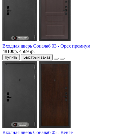
Входная дверь Соналаб 03 - Орех премиум
48100р.
45695р.
Купить
Быстрый заказ
Входная дверь Соналаб 05 - Венге