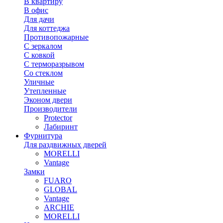
В квартиру
В офис
Для дачи
Для коттеджа
Противопожарные
С зеркалом
С ковкой
С терморазрывом
Со стеклом
Уличные
Утепленные
Эконом двери
Производители
Protector
Лабиринт
Фурнитура
Для раздвижных дверей
MORELLI
Vantage
Замки
FUARO
GLOBAL
Vantage
ARCHIE
MORELLI