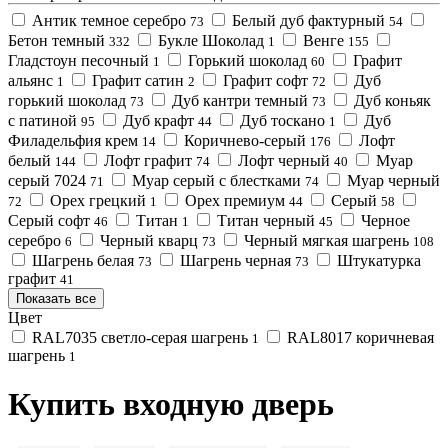
Антик темное серебро
Белый дуб фактурный
73
54
Бетон темный
Букле Шоколад
Венге
332
1
155
Гладстоун песочный
Горький шоколад
Графит
1
60
альянс
Графит сатин
Графит софт
Дуб
1
2
72
горький шоколад
Дуб кантри темный
Дуб коньяк
73
73
с патиной
Дуб крафт
Дуб тоскано
Дуб
95
44
1
Филадельфия крем
Коричнево-серый
Лофт
14
176
белый
Лофт графит
Лофт черный
Муар
144
74
40
серый 7024
Муар серый с блестками
Муар черный
71
74
Орех грецкий
Орех премиум
Серый
72
1
44
58
Серый софт
Титан
Титан черный
Черное
46
1
45
серебро
Черный кварц
Черный мягкая шагрень
6
73
108
Шагрень белая
Шагрень черная
Штукатурка
73
73
графит
41
Показать все
Цвет
RAL7035 светло-серая шагрень
RAL8017 коричневая
1
шагрень
1
Купить входную дверь