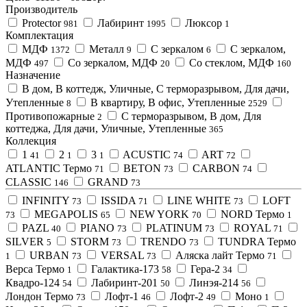
Производитель
Protector
Лабиринт
Люксор
981
1995
1
Комплектация
МДФ
Металл
С зеркалом
С зеркалом,
1372
9
6
МДФ
Со зеркалом, МДФ
Со стеклом, МДФ
497
20
160
Назначение
В дом, В коттедж, Уличные, С терморазрывом, Для дачи,
Утепленные
В квартиру, В офис, Утепленные
8
2529
Противопожарные
С терморазрывом, В дом, Для
2
коттеджа, Для дачи, Уличные, Утепленные
365
Коллекция
1
2
3
ACUSTIC
ART
41
1
1
74
72
ATLANTIC Термо
BETON
CARBON
71
73
74
CLASSIC
GRAND
146
73
INFINITY
ISSIDA
LINE WHITE
LOFT
73
71
73
MEGAPOLIS
NEW YORK
NORD Термо
73
65
70
1
PAZL
PIANO
PLATINUM
ROYAL
40
73
73
71
SILVER
STORM
TRENDO
TUNDRA Термо
5
73
73
URBAN
VERSAL
Аляска лайт Термо
1
73
73
71
Верса Термо
Галактика-173
Гера-2
1
58
34
Квадро-124
Лабиринт-201
Линэя-214
54
50
56
Лондон Термо
Лофт-1
Лофт-2
Моно
73
46
49
1