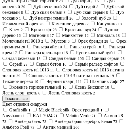
Дуб кантри белый горизонт
Дуб корица
Дуб
28
16
мореный
Дуб песочный
Дуб седой
Дуб скай
20
24
8
бежевый
Дуб скай белый
Дуб скай серый
Дуб
8
8
8
тоскано
Дуб кантри темный
Золотой дуб
1
26
26
Итальянский орех
Каменное дерево
Капучино
26
7
18
Крем
Крем софт
Кристалл вуд
Лунное
2
28
24
дерево
Магнолия
Манхэттен
Миндаль
16
17
12
18
Молочный ral 9010
Муссон
Орех бренди
Орех
2
6
28
премиум
Ривьера айс
Ривьера грей
Ривьера
28
19
18
крем
Ривьера крен-экрю
Рустикальный дуб
17
15
1
Сандал бежевый
Сандал белый
Сандал серый
18
196
28
Серый
Серый бетон
Серый рельеф софт
29
10
58
Слоновая кость ral 1013
Слоновая кость ral 1013 патина
11
золото
Слоновая кость ral 1013 патина шампань
39
19
Тиковое дерево
Черный кварц
Шампань софт
10
111
27
Эковенге горизонтальный
Ясень Бисквит
10
10
Ясень слон. кость
Ясень Слоновая кость
6
2
Показать все
Цвет отделки снаружи
Grafit silk
Magic Black silk, Орех грецкий
1
1
Nussbaum
RAL 7024
Velutto Verde
Алмон 28
1
71
71
Альберо блэк
Альберо браш серебро, Белая
73
73
73
Альберо Грей
Антик медный
73
266