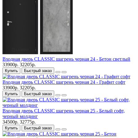
Входная дверь CLASSIC шагрень черная 24 - Бетон светлый
33900р.
32205р.
Купить
Быстрый заказ
Входная дверь CLASSIC шагрень черная 24 - Графит софт
33900р.
32205р.
Купить
Быстрый заказ
Входная дверь CLASSIC шагрень черная 25 - Белый софт,
черный молдинг
34500р.
32775р.
Купить
Быстрый заказ