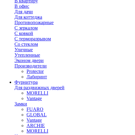
В квартиру
В офис
Для дачи
Для коттеджа
Противопожарные
С зеркалом
С ковкой
С терморазрывом
Со стеклом
Уличные
Утепленные
Эконом двери
Производители
Protector
Лабиринт
Фурнитура
Для раздвижных дверей
MORELLI
Vantage
Замки
FUARO
GLOBAL
Vantage
ARCHIE
MORELLI