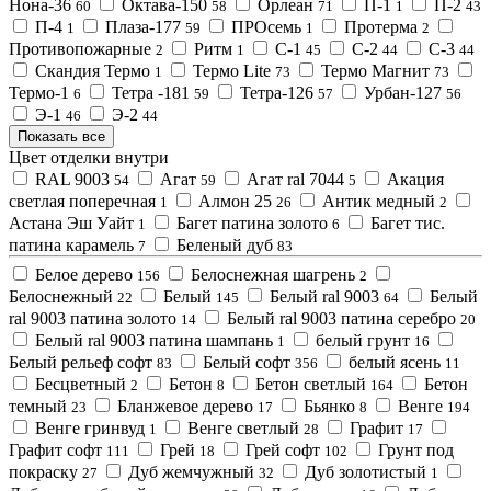
Нона-36
Октава-150
Орлеан
П-1
П-2
60
58
71
1
43
П-4
Плаза-177
ПРОсемь
Протерма
1
59
1
2
Противопожарные
Ритм
С-1
С-2
С-3
2
1
45
44
44
Скандия Термо
Термо Lite
Термо Магнит
1
73
73
Термо-1
Тетра -181
Тетра-126
Урбан-127
6
59
57
56
Э-1
Э-2
46
44
Показать все
Цвет отделки внутри
RAL 9003
Агат
Агат ral 7044
Акация
54
59
5
светлая поперечная
Алмон 25
Антик медный
1
26
2
Астана Эш Уайт
Багет патина золото
Багет тис.
1
6
патина карамель
Беленый дуб
7
83
Белое дерево
Белоснежная шагрень
156
2
Белоснежный
Белый
Белый ral 9003
Белый
22
145
64
ral 9003 патина золото
Белый ral 9003 патина серебро
14
20
Белый ral 9003 патина шампань
белый грунт
1
16
Белый рельеф софт
Белый софт
белый ясень
83
356
11
Бесцветный
Бетон
Бетон светлый
Бетон
2
8
164
темный
Бланжевое дерево
Бьянко
Венге
23
17
8
194
Венге гринвуд
Венге светлый
Графит
1
28
17
Графит софт
Грей
Грей софт
Грунт под
111
18
102
покраску
Дуб жемчужный
Дуб золотистый
27
32
1