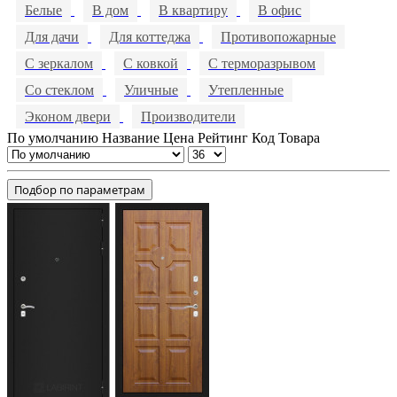
Белые
В дом
В квартиру
В офис
Для дачи
Для коттеджа
Противопожарные
С зеркалом
С ковкой
С терморазрывом
Со стеклом
Уличные
Утепленные
Эконом двери
Производители
По умолчанию
Название
Цена
Рейтинг
Код Товара
Подбор по параметрам