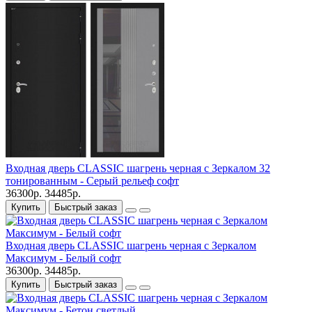
Входная дверь CLASSIC шагрень черная с Зеркалом 32
тонированным - Серый рельеф софт
36300р.
34485р.
Купить
Быстрый заказ
Входная дверь CLASSIC шагрень черная с Зеркалом
Максимум - Белый софт
36300р.
34485р.
Купить
Быстрый заказ