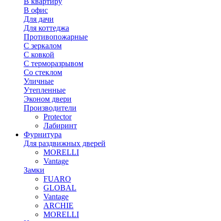
В квартиру
В офис
Для дачи
Для коттеджа
Противопожарные
С зеркалом
С ковкой
С терморазрывом
Со стеклом
Уличные
Утепленные
Эконом двери
Производители
Protector
Лабиринт
Фурнитура
Для раздвижных дверей
MORELLI
Vantage
Замки
FUARO
GLOBAL
Vantage
ARCHIE
MORELLI