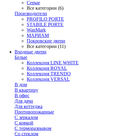
Серые
Все категории (6)
Производители
PROFILO PORTE
STABILE PORTE
WanMark
МАРИАМ
Покровские двери
Все категории (11)
Входные двери
Белые
Коллекция LINE WHITE
Коллекция ROYAL
Коллекция TRENDO
Коллекция VERSAL
В дом
В квартиру
В офис
Для дачи
Для коттеджа
Противопожарные
С зеркалом
С ковкой
С терморазрывом
Со стеклом