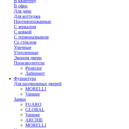
В квартиру
В офис
Для дачи
Для коттеджа
Противопожарные
С зеркалом
С ковкой
С терморазрывом
Со стеклом
Уличные
Утепленные
Эконом двери
Производители
Protector
Лабиринт
Фурнитура
Для раздвижных дверей
MORELLI
Vantage
Замки
FUARO
GLOBAL
Vantage
ARCHIE
MORELLI