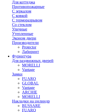
Для коттеджа
Противопожарные
С зеркалом
С ковкой
С терморазрывом
Со стеклом
Уличные
Утепленные
Эконом двери
Производители
Protector
Лабиринт
Фурнитура
Для раздвижных дверей
MORELLI
Vantage
Замки
FUARO
GLOBAL
Vantage
ARCHIE
MORELLI
Накладки на цилиндр
BUSSARE
FUARO